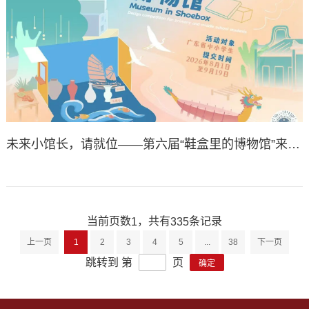
未来小馆长，请就位——第六届“鞋盒里的博物馆”来了丨活动
当前页数
，
共有
条记录
1
335
上一页
1
2
3
4
5
...
38
下一页
跳转到 第
页