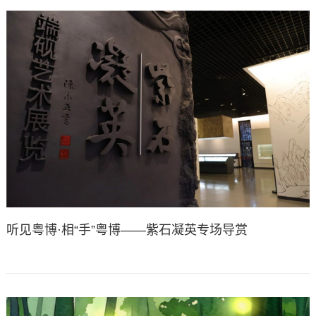
听见粤博·相“手”粤博——紫石凝英专场导赏