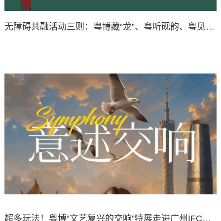
无障碍共融活动三则：粤博藏“龙”、粤听砚韵、粤见心光｜活动
超多玩法！粤博“文艺复兴的交响”特展走进广州IFC丨活动