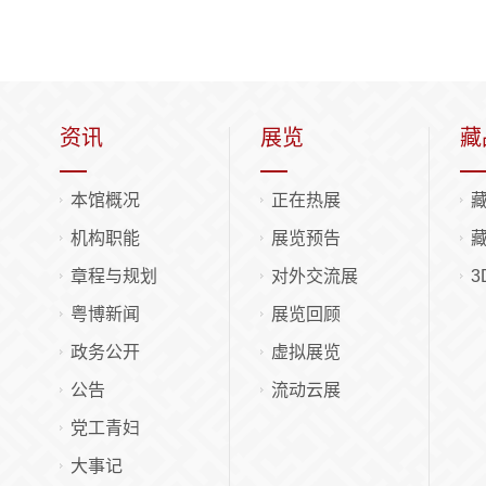
资讯
展览
藏
本馆概况
正在热展
机构职能
展览预告
章程与规划
对外交流展
3
粤博新闻
展览回顾
政务公开
虚拟展览
公告
流动云展
党工青妇
大事记