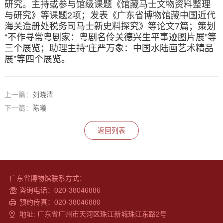
研究。主持或参与馆级课题《馆藏马士文物资料整理
与研究》等课题2项；发表《广东省博物馆藏中国近代
海关造册处税务司马士新史料探究》等论文7篇；策划
“不作寻常粤剧家：粤剧名伶关德兴生平事迹图片展”等
三个展览；助理主持“庄严万象：中国水陆画艺术精品
展”等四个展览。
上一篇：
刘晓清
下一篇：
陈曦
返回列表
广东省博物馆联系方式：
咨询电话：020-38046886
预约传真：020-38046880
地址: 广东省广州市天河区珠江新城珠江东路2号