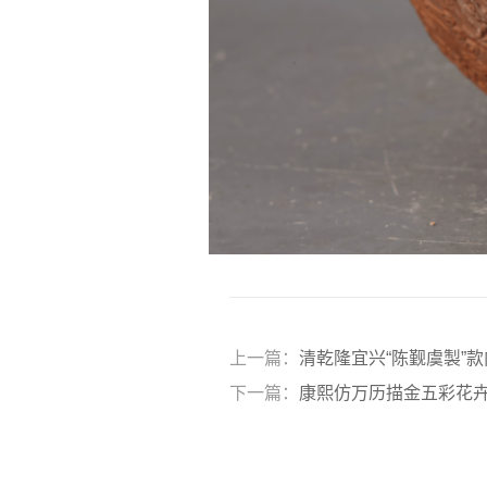
上一篇：
清乾隆宜兴“陈觐虞製”
下一篇：
康熙仿万历描金五彩花