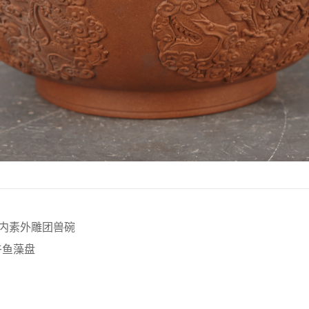
款内素外雕团兽碗
卉鱼藻盘