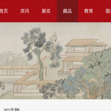
首页
资讯
展览
藏品
教育
服
3D文物