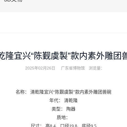
乾隆宜兴“陈觐虞製”款内素外雕团
2025年02月26日
广东省博物馆
浏览量：
名称：
清乾隆宜兴“陈觐虞製”款内素外雕团兽碗
年代：
清乾隆
类型：
陶器
质地：
尺寸：
高8.4、口径19.8、底径9.5