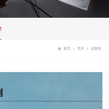
物
首页
>
学术
>
出版物