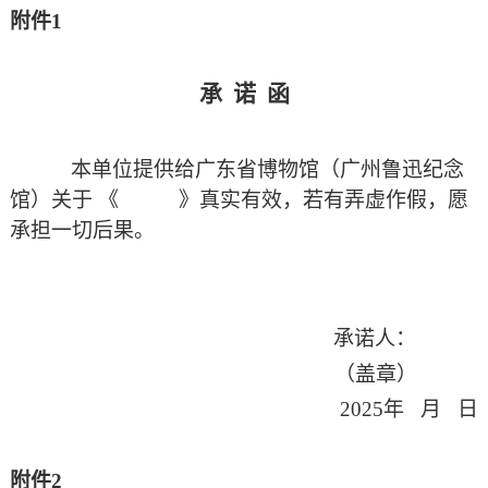
附件
1
承
诺
函
本单位提供给广东省博物馆（广州鲁迅纪念
馆）关于
《
》真实有效，若有弄虚作假，愿
承担一切后果。
承诺人：
（盖章）
202
5
年
月
日
附件
2