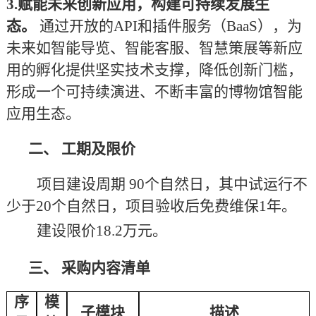
3.赋能未来创新应用，构建可持续发展生
态。
通过开放的
API和插件服务（BaaS），为
未来如智能导览、智能客服、智慧策展等新应
用的孵化提供坚实技术支撑，降低创新门槛，
形成一个可持续演进、不断丰富的博物馆智能
应用生态。
二、
工期及限价
项目建设周期
90
个自然日，
其中
试运行不
少于
20个自然日，
项目验收
后
免费
维保
1年。
建设限价
18.2
万元。
三、
采购内容清单
序
模
子模块
描述