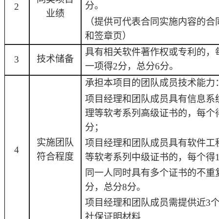
分。
2
业绩
（提供可代表合同实施内容的合
和签章页）
具有相关软件著作权
或专利
的，
技术储备
3
一项得
2
分，总分
6
分。
承担本项目的团队成员技术能力
项目经理和团队成员具有信息系
理
等软考系列
高级证书的，每个
分；
实施团队
项目经理和团队成员具有
软件工
4
符合程度
等软考系列中
级证书的，每个得
同一人同时具有多个证书的不重
分，总分
8
分。
项目经理和团队成员需提供近
3
社保证明材料