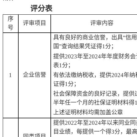
评分
表
序
评审项目
评审内容
号
具有良好的商业信誉，出具
“信
国”查询结果凭证得
1
分；
提供
202
3
年至
202
4
年年度财务会
表
1
分；
企业信誉
有依法缴纳税收，提供
202
4
年纳
1
证得
1
分；
社会保障资金的良好记录，提供
半年任一个月的社保证明材料得
上述证明材料均需加盖公章
提供
2022年至202
4
年以来同业同
目业绩，每提供一个得
3分，最
同类项目