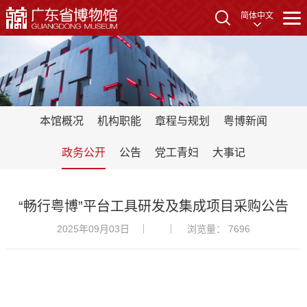
简体中文
本馆概况
机构职能
章程与规划
粤博新闻
政务公开
公告
党工青妇
大事记
“畅行粤博”平台工具研发及集成项目采购公告
2025年09月03日
浏览量： 7696