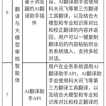
基于浏览
容，
AI翻译助手会使用
器的
AI翻
科大讯飞等第三方翻译
翻
6
译助手插
工具翻译，以及结合大
译
件
模型和专业知识库对比
与
和校正翻译的内容并返
大
回，用户可以一键复制
模
翻译后的内容粘贴到业
型
务系统填入，支持多轮
审
对话。
核
智
用户在业务系统调用
AI
能
翻译助手API，AI翻译助
体
手会使用科大讯飞等第
三方翻译工具翻译，以
AI翻译助
7
及结合大模型和专业知
手API
识库对比和校正翻译的