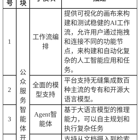
号
块
提供可视化的画布来构
建和测试稳健的
AI工作
流，允许用户通过拖拽
工作流编
1
和连接不同的功能节
排
点，来构建和自动化复
杂的人工智能应用和任
务。
公
平台支持无缝集成数百
众
全面的模
2
种主流的专有和开源大
服
型支持
语言模型。
务
智
基于大语言模型的推理
Agent智
3
能
能力，可以自主规划和
能体
体
执行复杂任务
开
支持从文档摄入到检索