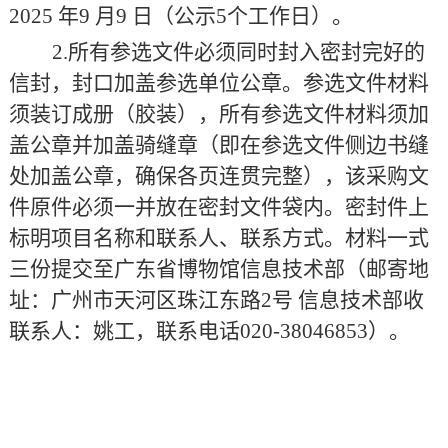
2025
年
9
月
9
日
（
公示
5个工作日
）。
2.所有参选文件必须同时封入密封完好的
信封，封口加盖参选单位公章。参选文件材料
须装订成册（胶装），所有参选文件材料须加
盖公章并加盖骑缝章（即在参选文件侧边书缝
处加盖公章，确保各页连贯完整），
该采购文
件原件必须一并放在密封文件袋内。密封件上
标明项目名称
和联系人、联系方式
。
材料一式
三份
提交至广东省博物馆信息技术部（
邮寄地
址：广州市天河区珠江东路
2号 信息技术部收
联系人：姚工，联系电话020-38046853）。