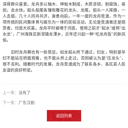
深得群众喜爱。龙舟多以柚木、坤甸木制成，木质坚韧，耐腐蚀，易
划，去水快。船头船尾各镶有雕花的龙头、龙尾，船头一人挥旗，一
人击鼓，几十人同舟共济，奋勇向前。一年一度的龙舟竞渡，作为一
项传统的民间集体育与娱乐为一体的民俗活动，无论是竞渡者还是观
赏者，均皆大欢喜。龙舟平时被埋于河底，使用之前才“起水”或称“出
水龙”，广州海珠区新滘镇龙潭乡，近年还兴起一种“吃龙舟饭”的新风
俗。
旧时龙舟赛也有一些禁忌，如龙船从桥下通过，妇女，特别是孕
妇不能站在桥面观看，也不能从桥上走过，否则被认为是“压龙头”，
很不吉利。随着时代的发展，龙舟竞渡成为了联系各乡、各区县人民
友谊的良好桥梁。
上一条：
没有了
下一条：
广东汉剧
返回列表